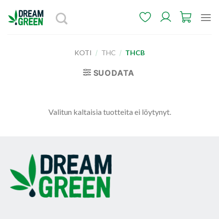
Skip
to
content
KOTI
/
THC
/
THCB
SUODATA
Valitun kaltaisia tuotteita ei löytynyt.